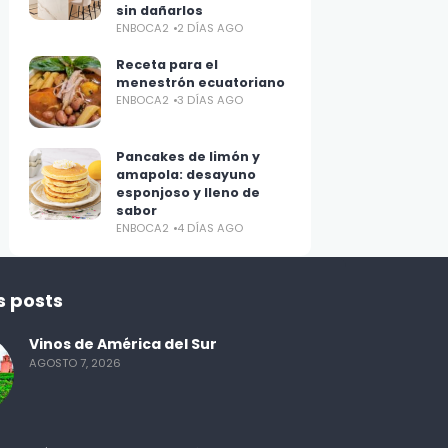
sin dañarlos
ENBOCA2
2 DÍAS AGO
Receta para el
menestrón ecuatoriano
ENBOCA2
3 DÍAS AGO
Pancakes de limón y
amapola: desayuno
esponjoso y lleno de
sabor
ENBOCA2
4 DÍAS AGO
s posts
Vinos de América del Sur
AGOSTO 7, 2026