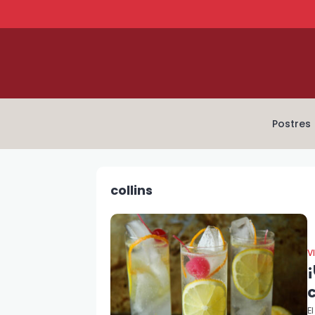
Postres
collins
V
¡
c
E