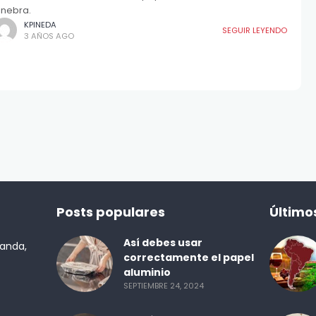
inebra.
KPINEDA
SEGUIR LEYENDO
3 AÑOS AGO
Posts populares
Último
Así debes usar
randa,
correctamente el papel
aluminio
SEPTIEMBRE 24, 2024