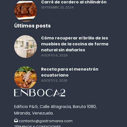
Carré de cordero al chilindrón
SEPTIEMBRE 23, 2024
Últimos posts
Cómo recuperar el brillo de los
muebles de la cocina de forma
natural sin dañarlos
AGOSTO 6, 2026
Receta para el menestrón
ecuatoriano
AGOSTO 5, 2026
Edificio P&G, Calle Altagracia, Baruta 1080,
Miranda, Venezuela.
contacto@gastromania.com
TÉRMINOS Y CONDICIONES