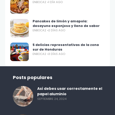
ENBOCA2
1 DÍA AGO
Pancakes de limón y amapola:
desayuno esponjoso y lleno de sabor
ENBOCA2
2 DÍAS AGO
5 delicias representativas de la zona
sur de Honduras
ENBOCA2
3 DÍAS AGO
Posts populares
Así debes usar correctamente el
papel aluminio
SEPTIEMBRE 24, 2024