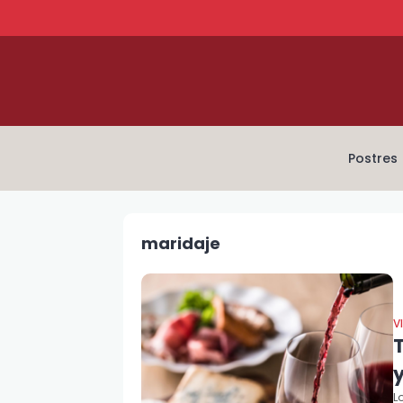
Postres
maridaje
V
T
L