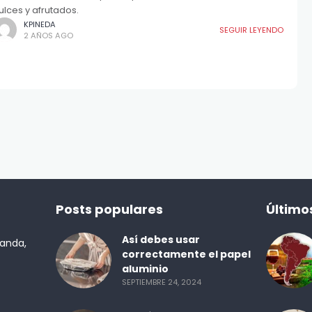
ulces y afrutados.
KPINEDA
SEGUIR LEYENDO
2 AÑOS AGO
Posts populares
Último
Así debes usar
randa,
correctamente el papel
aluminio
SEPTIEMBRE 24, 2024