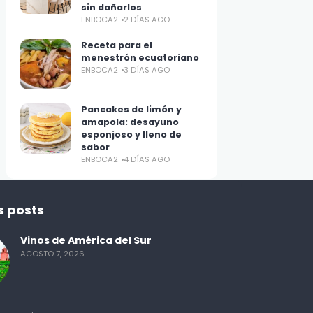
sin dañarlos
ENBOCA2
2 DÍAS AGO
Receta para el
menestrón ecuatoriano
ENBOCA2
3 DÍAS AGO
Pancakes de limón y
amapola: desayuno
esponjoso y lleno de
sabor
ENBOCA2
4 DÍAS AGO
s posts
Vinos de América del Sur
AGOSTO 7, 2026