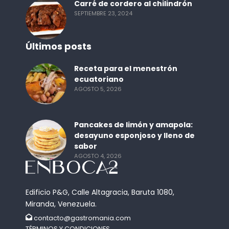
Carré de cordero al chilindrón
SEPTIEMBRE 23, 2024
Últimos posts
Receta para el menestrón
ecuatoriano
AGOSTO 5, 2026
Pancakes de limón y amapola:
desayuno esponjoso y lleno de
sabor
AGOSTO 4, 2026
Edificio P&G, Calle Altagracia, Baruta 1080,
Miranda, Venezuela.
contacto@gastromania.com
TÉRMINOS Y CONDICIONES