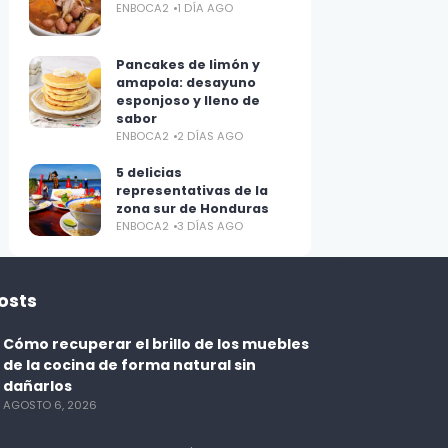
ENBOCA2
1 DÍA AGO
Pancakes de limón y
amapola: desayuno
esponjoso y lleno de
sabor
ENBOCA2
2 DÍAS AGO
5 delicias
representativas de la
zona sur de Honduras
ENBOCA2
3 DÍAS AGO
osts
Cómo recuperar el brillo de los muebles
de la cocina de forma natural sin
dañarlos
AGOSTO 6, 2026