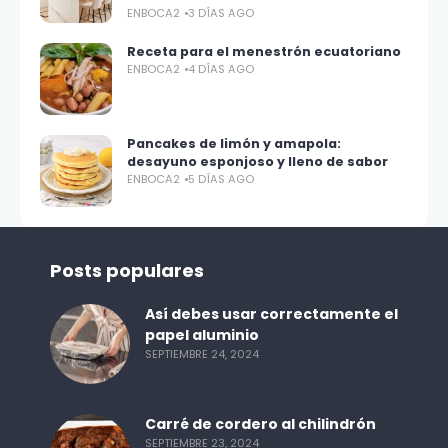
ENBOCA2
3 DÍAS AGO
Receta para el menestrón ecuatoriano
ENBOCA2
4 DÍAS AGO
Pancakes de limón y amapola:
desayuno esponjoso y lleno de sabor
ENBOCA2
5 DÍAS AGO
Posts populares
Así debes usar correctamente el
papel aluminio
SEPTIEMBRE 24, 2024
Carré de cordero al chilindrón
SEPTIEMBRE 23, 2024