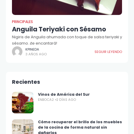
PRINCIPALES
Anguila Teriyaki con Sésamo
Nigiris de Anguila ahumada con toque de salsa teriyaki y
sésamo. ¡te encantará!
KPINEDA
SEGUIR LEYENDO
3 AÑOS AGO
Recientes
Vinos de América del Sur
ENBOCA2
2 DÍAS AGO
Cómo recuperar el brillo de los muebles
de la cocina de forma natural sin
dañarlos