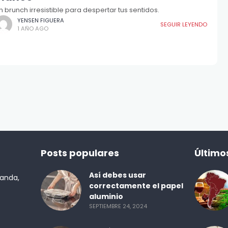
n brunch irresistible para despertar tus sentidos.
YENSEN FIGUERA
SEGUIR LEYENDO
1 AÑO AGO
Posts populares
Último
Así debes usar
randa,
correctamente el papel
aluminio
SEPTIEMBRE 24, 2024