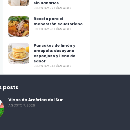
sin dañarlos
ENBOCA2
2 DÍAS AGO
Receta para el
menestrón ecuatoriano
ENBOCA2
3 DÍAS AGO
Pancakes de limón y
amapola: desayuno
esponjoso y lleno de
sabor
ENBOCA2
4 DÍAS AGO
s posts
Vinos de América del Sur
AGOSTO 7, 2026