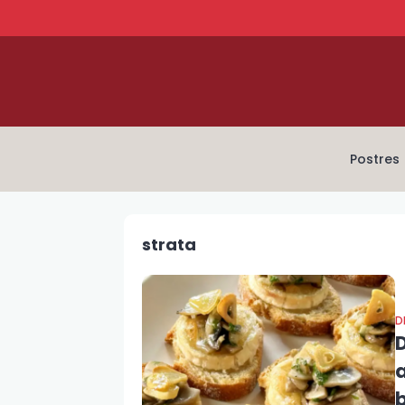
Postres
strata
D