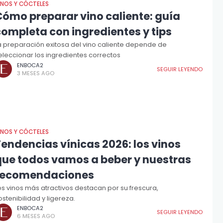
INOS Y CÓCTELES
Cómo preparar vino caliente: guía
completa con ingredientes y tips
a preparación exitosa del vino caliente depende de
eleccionar los ingredientes correctos
ENBOCA2
SEGUIR LEYENDO
3 MESES AGO
INOS Y CÓCTELES
endencias vínicas 2026: los vinos
que todos vamos a beber y nuestras
recomendaciones
os vinos más atractivos destacan por su frescura,
ostenibilidad y ligereza.
ENBOCA2
SEGUIR LEYENDO
6 MESES AGO