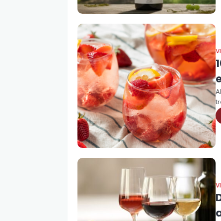
V
1
A
t
V
D