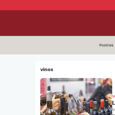
Postres
vinos
V
S
i