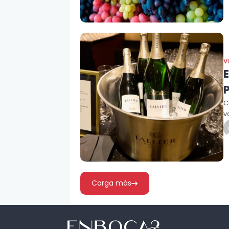
V
E
C
v
Carga más