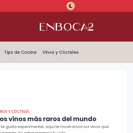
Tips de Cocina
Vinos y Cócteles
INOS Y CÓCTELES
Los vinos más raros del mundo
i te gusta experimentar, aquí te mostramos los vinos que
nundarán de extravagancia tu vida.