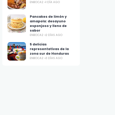
ENBOCA2
1 DÍA AGO
Pancakes de limón y
amapola: desayuno
esponjoso y lleno de
sabor
ENBOCA2
2 DÍAS AGO
5 delicias
representativas de la
zona sur de Honduras
ENBOCA2
3 DÍAS AGO