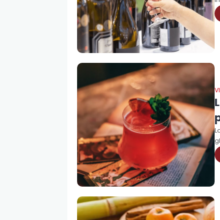
V
p
L
g