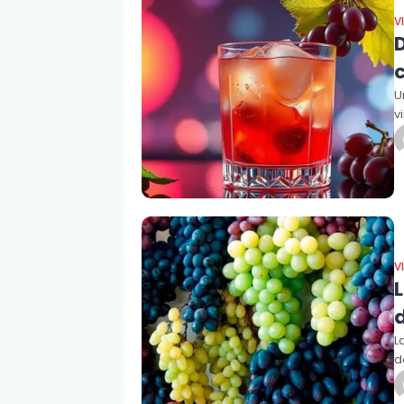
V
D
U
v
V
L
d