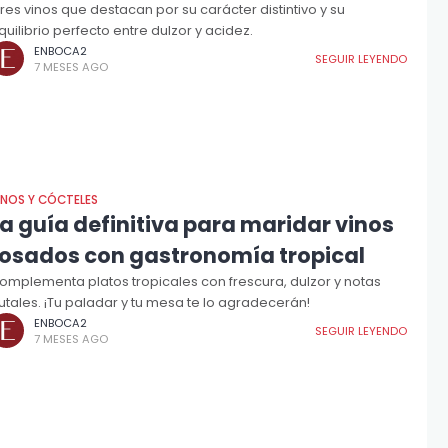
tres vinos que destacan por su carácter distintivo y su
quilibrio perfecto entre dulzor y acidez.
ENBOCA2
SEGUIR LEYENDO
7 MESES AGO
INOS Y CÓCTELES
a guía definitiva para maridar vinos
rosados con gastronomía tropical
omplementa platos tropicales con frescura, dulzor y notas
rutales. ¡Tu paladar y tu mesa te lo agradecerán!
ENBOCA2
SEGUIR LEYENDO
7 MESES AGO