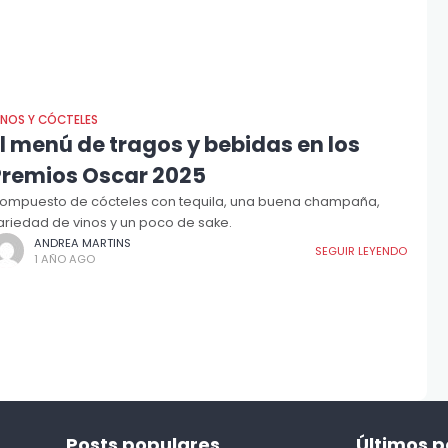
INOS Y CÓCTELES
l menú de tragos y bebidas en los
Premios Oscar 2025
ompuesto de cócteles con tequila, una buena champaña,
ariedad de vinos y un poco de sake.
ANDREA MARTINS
SEGUIR LEYENDO
1 AÑO AGO
Posts populares
Últimos p