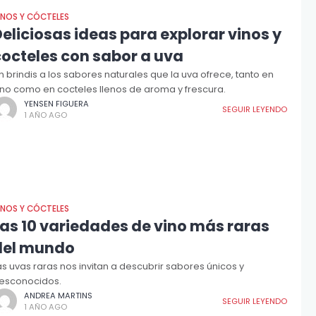
INOS Y CÓCTELES
eliciosas ideas para explorar vinos y
cocteles con sabor a uva
n brindis a los sabores naturales que la uva ofrece, tanto en
ino como en cocteles llenos de aroma y frescura.
YENSEN FIGUERA
SEGUIR LEYENDO
1 AÑO AGO
INOS Y CÓCTELES
Las 10 variedades de vino más raras
del mundo
as uvas raras nos invitan a descubrir sabores únicos y
esconocidos.
ANDREA MARTINS
SEGUIR LEYENDO
1 AÑO AGO