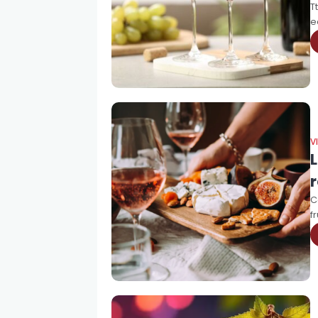
T
e
V
L
C
f