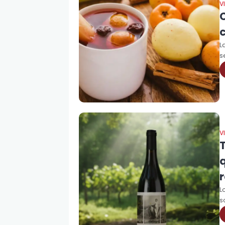
V
L
s
V
T
L
s