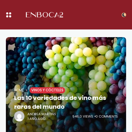
HOME
VINOS Y CÓCTELES
Las 10 variedades de vino más
raras del mundo
ANDREA MARTINS
546,0 VIEWS
0 COMMENTS
1 AÑO AGO