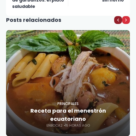
de garbanzos: el plato
sin horno
saludable
Posts relacionados
PRINCIPALES
Receta para el menestrón
ecuatoriano
ENBOCA2
15 HORAS AGO