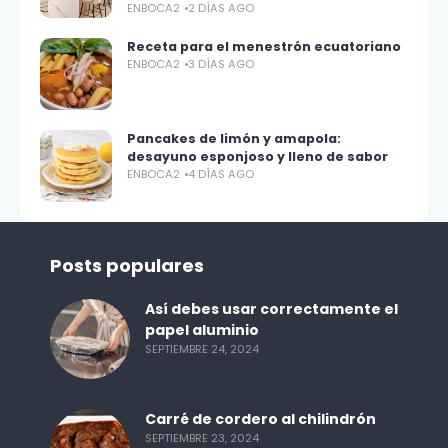
ENBOCA2
2 DÍAS AGO
Receta para el menestrón ecuatoriano
ENBOCA2
3 DÍAS AGO
Pancakes de limón y amapola:
desayuno esponjoso y lleno de sabor
ENBOCA2
4 DÍAS AGO
Posts populares
Así debes usar correctamente el
papel aluminio
SEPTIEMBRE 24, 2024
Carré de cordero al chilindrón
SEPTIEMBRE 23, 2024