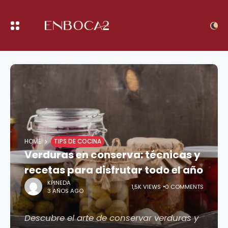
HOME
TIPS DE COCINA
Verduras en conserva: técnicas y
recetas para disfrutar todo el año
KPINEDA
1,5K VIEWS
0 COMMENTS
3 AÑOS AGO
Descubre el arte de conservar verduras y