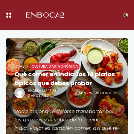
HOME
CULTURA GASTRONÓMICA
Qué comer en India: los 14 platos
típicos que debes probar
ANDREA MARTINS
1,5K VIEWS
0 COMMENTS
3 AÑOS AGO
Nada mejor que dejarse transportar por
los aromas y el sabor de la cocina
india. Viajar es también comer, así que te