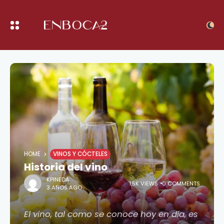
HOME
VINOS Y CÓCTELES
Historia del vino
KPINEDA
1,5K VIEWS
0 COMMENTS
3 AÑOS AGO
El vino, tal como se conoce hoy en día, es