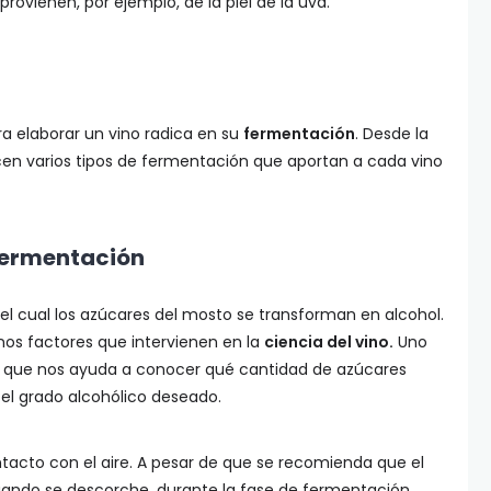
ovienen, por ejemplo, de la piel de la uva.
a elaborar un vino radica en su
fermentación
. Desde la
en varios tipos de fermentación que aportan a cada vino
 fermentación
l cual los azúcares del mosto se transforman en alcohol.
os factores que intervienen en la
ciencia del vino.
Uno
ya que nos ayuda a conocer qué cantidad de azúcares
el grado alcohólico deseado.
tacto con el aire. A pesar de que se recomienda que el
uando se descorche, durante la fase de fermentación