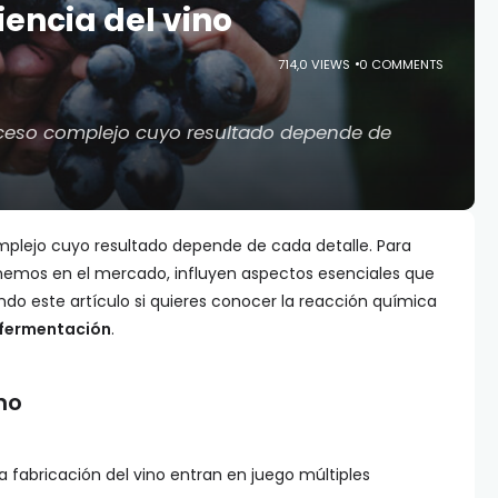
iencia del vino
714,0 VIEWS
0 COMMENTS
oceso complejo cuyo resultado depende de
mplejo cuyo resultado depende de cada detalle. Para
enemos en el mercado, influyen aspectos esenciales que
endo este artículo si quieres conocer la reacción química
fermentación
.
no
la fabricación del vino entran en juego múltiples