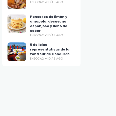
ENBOCA2
2 DÍAS AGO
Pancakes de limón y
amapola: desayuno
esponjoso y lleno de
sabor
ENBOCA2
3 DÍAS AGO
5 delicias
representativas de la
zona sur de Honduras
ENBOCA2
4 DÍAS AGO