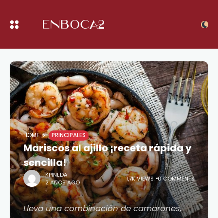
HOME
PRINCIPALES
Mariscos al ajillo ¡receta rápida y
sencilla!
KPINEDA
1,7K VIEWS
0 COMMENTS
2 AÑOS AGO
Lleva una combinación de camarones,