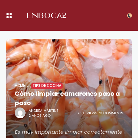
HOME
TIPS DE COCINA
Cómo limpiar camarones paso a
paso
ANDREA MARTINS
715,0 VIEWS
0 COMMENTS
2 AÑOS AGO
Es muy importante limpiar correctamente