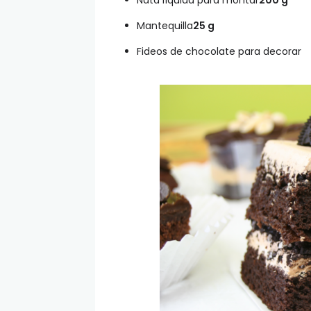
Nata líquida para montar
200
g
Mantequilla
25
g
Fideos de chocolate para decorar