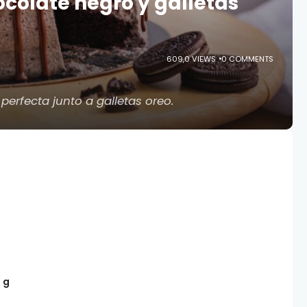
ocolate negro y galletas
609,0 VIEWS
0 COMMENTS
erfecta junto a galletas oreo.
0
g