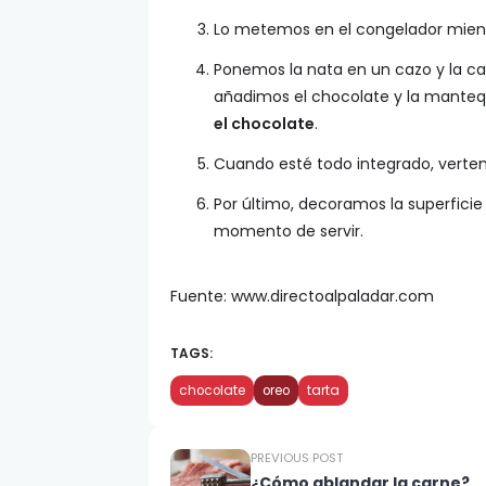
Lo metemos en el congelador mient
Ponemos la nata en un cazo y la cal
añadimos el chocolate y la mantequ
el chocolate
.
Cuando esté todo integrado, vertem
Por último, decoramos la superficie
momento de servir.
Fuente: www.directoalpaladar.com
TAGS:
chocolate
oreo
tarta
PREVIOUS POST
¿Cómo ablandar la carne?