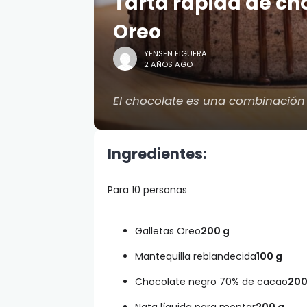
Tarta rápida de ch
Oreo
YENSEN FIGUERA
2 AÑOS AGO
El chocolate es una combinación p
Ingredientes:
Para 10 personas
Galletas Oreo
200
g
Mantequilla reblandecida
100
g
Chocolate negro 70% de cacao
20