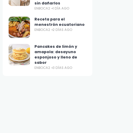
sin dañarlos
ENBOCA2
1 DÍA AGO
Receta para el
menestrón ecuatoriano
ENBOCA2
2 DÍAS AGO
Pancakes de limón y
amapola: desayuno
esponjoso y lleno de
sabor
ENBOCA2
3 DÍAS AGO