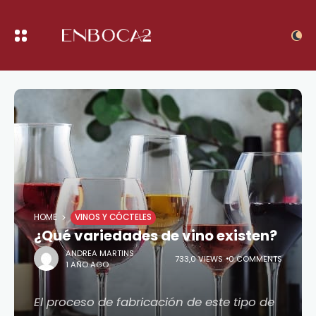
HOME
VINOS Y CÓCTELES
¿Qué variedades de vino existen?
ANDREA MARTINS
733,0 VIEWS
0 COMMENTS
1 AÑO AGO
El proceso de fabricación de este tipo de