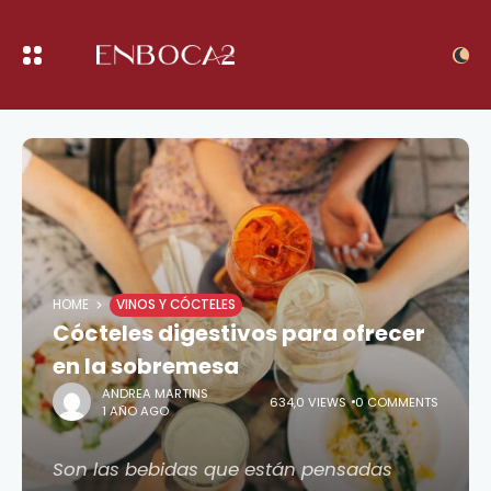
HOME
VINOS Y CÓCTELES
Cócteles digestivos para ofrecer
en la sobremesa
ANDREA MARTINS
634,0 VIEWS
0 COMMENTS
1 AÑO AGO
Son las bebidas que están pensadas