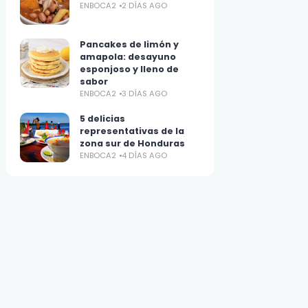
ENBOCA2
2 DÍAS AGO
Pancakes de limón y
amapola: desayuno
esponjoso y lleno de
sabor
ENBOCA2
3 DÍAS AGO
5 delicias
representativas de la
zona sur de Honduras
ENBOCA2
4 DÍAS AGO