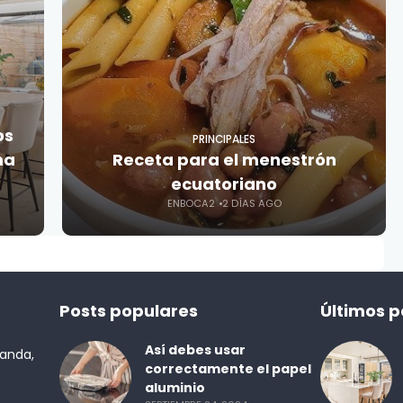
os
PRINCIPALES
ma
Receta para el menestrón
ecuatoriano
ENBOCA2
2 DÍAS AGO
Posts populares
Últimos p
Así debes usar
randa,
correctamente el papel
aluminio