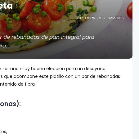
eta
707,0 VIEWS
0 COMMENTS
r de rebanadas de pan integral para
ra.
en ser una muy buena elección para un desayuno
s que acompañe este platillo con un par de rebanadas
tenido de fibra.
sonas):
tos,