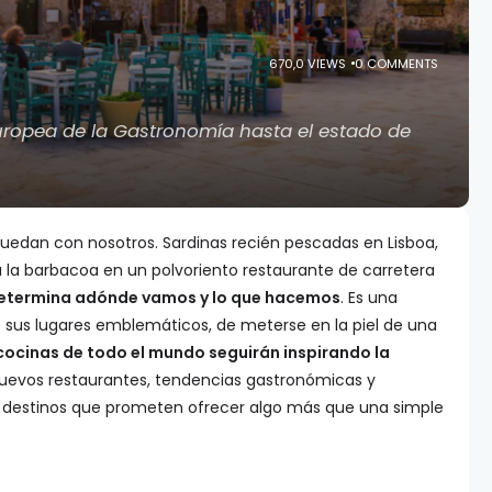
670,0 VIEWS
0 COMMENTS
uropea de la Gastronomía hasta el estado de
edan con nosotros. Sardinas recién pescadas en Lisboa,
a la barbacoa en un polvoriento restaurante de carretera
etermina adónde vamos y lo que hacemos
. Es una
 sus lugares emblemáticos, de meterse en la piel de una
 cocinas de todo el mundo seguirán inspirando la
nuevos restaurantes, tendencias gastronómicas y
e destinos que prometen ofrecer algo más que una simple