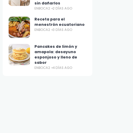
sin dañarlos
ENBOCA2
2 DÍAS AGO
Receta para el
menestrón ecuatoriano
ENBOCA2
3 DÍAS AGO
Pancakes de limón y
amapola: desayuno
esponjoso y lleno de
sabor
ENBOCA2
4 DÍAS AGO