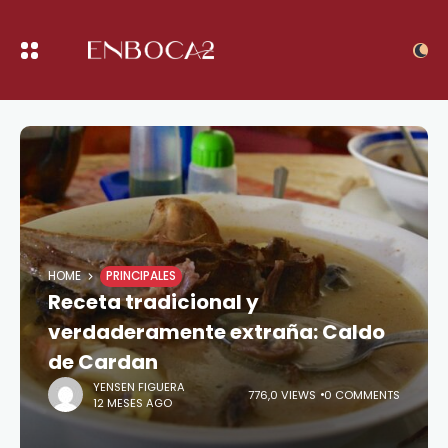
HOME
PRINCIPALES
Receta tradicional y
verdaderamente extraña: Caldo
de Cardan
YENSEN FIGUERA
776,0 VIEWS
0 COMMENTS
12 MESES AGO