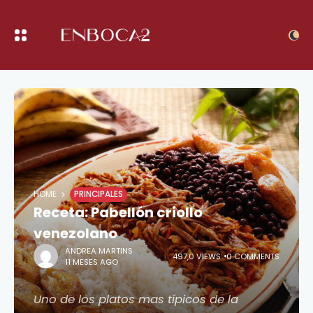
HOME
PRINCIPALES
Receta: Pabellón criollo
venezolano
ANDREA MARTINS
497,0 VIEWS
0 COMMENTS
11 MESES AGO
Uno de los platos mas típicos de la