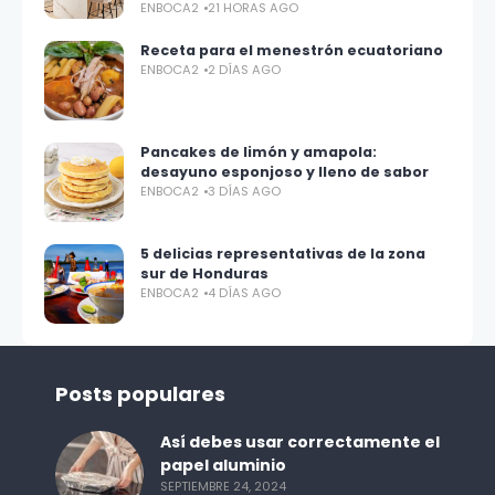
ENBOCA2
21 HORAS AGO
Receta para el menestrón ecuatoriano
ENBOCA2
2 DÍAS AGO
Pancakes de limón y amapola:
desayuno esponjoso y lleno de sabor
ENBOCA2
3 DÍAS AGO
5 delicias representativas de la zona
sur de Honduras
ENBOCA2
4 DÍAS AGO
Posts populares
Así debes usar correctamente el
papel aluminio
SEPTIEMBRE 24, 2024