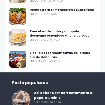
ENBOCA2
6 HORAS AGO
Receta para el menestrón ecuatoriano
ENBOCA2
1 DÍA AGO
Pancakes de limón y amapola:
desayuno esponjoso y lleno de sabor
ENBOCA2
2 DÍAS AGO
5 delicias representativas de la zona
sur de Honduras
ENBOCA2
3 DÍAS AGO
Posts populares
Así debes usar correctamente el
papel aluminio
SEPTIEMBRE 24, 2024