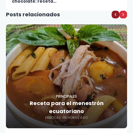
chocolate: receta
rápida y deliciosa
Posts relacionados
PRINCIPALES
Receta para el menestrón
ecuatoriano
ENBOCA2
19 HORAS AGO