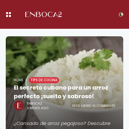
HOME
TIPS DE COCINA
El secreto cubano para un arroz
perfecto ¡suelto y sabroso!
ENBOCA2
197,0 VIEWS
0 COMMENTS
2 MESES AGO
¿Cansado de arroz pegajoso? Descubre