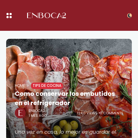
HOME
TIPS DE COCINA
Como conservar los embutidos
en el refrigerador
ENBOCA2
124,0 VIEWS
0 COMMENTS
1 MES AGO
Una vez en casa, lo mejor es guardar el