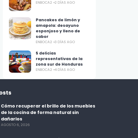
ENBOCA2
2 DÍAS AGO
Pancakes de limón y
amapola: desayuno
esponjoso y lleno de
sabor
ENBOCA2
3 DÍAS AGO
5 delicias
representativas de la
zona sur de Honduras
ENBOCA2
4 DÍAS AGO
osts
Cómo recuperar el brillo de los muebles
de la cocina de forma natural sin
dañarlos
AGOSTO 6, 2026