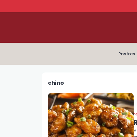
Postres
chino
P
R
V
c