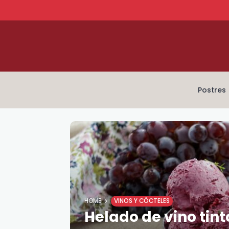
Postres
HOME
VINOS Y CÓCTELES
Helado de vino tint