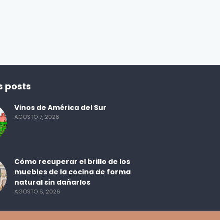
Receta para el menestrón
des
ecuatoriano
ENBOCA2
2 DÍAS AGO
s posts
Vinos de América del Sur
AGOSTO 7, 2026
Cómo recuperar el brillo de los
muebles de la cocina de forma
natural sin dañarlos
AGOSTO 6, 2026