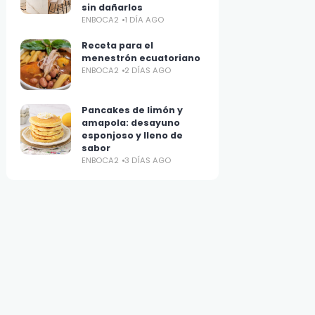
sin dañarlos
ENBOCA2
1 DÍA AGO
Receta para el
menestrón ecuatoriano
ENBOCA2
2 DÍAS AGO
Pancakes de limón y
amapola: desayuno
esponjoso y lleno de
sabor
ENBOCA2
3 DÍAS AGO