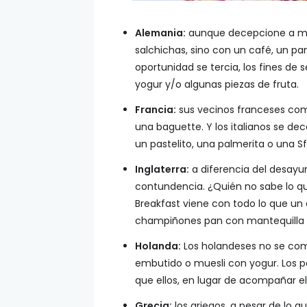
Alemania:
aunque decepcione a má
salchichas, sino con un café, un pa
oportunidad se tercia, los fines d
yogur y/o algunas piezas de fruta.
Francia:
sus vecinos franceses comi
una baguette. Y los italianos se de
un pastelito, una palmerita o una S
Inglaterra:
a diferencia del desayun
contundencia. ¿Quién no sabe lo que
Breakfast viene con todo lo que un 
champiñones pan con mantequilla y 
Holanda:
Los holandeses no se com
embutido o muesli con yogur. Los 
que ellos, en lugar de acompañar e
Grecia:
los griegos, a pesar de lo 