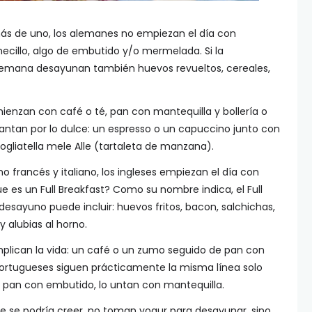
s de uno, los alemanes no empiezan el día con
necillo, algo de embutido y/o mermelada. Si la
e semana desayunan también huevos revueltos, cereales,
enzan con café o té, pan con mantequilla y bollería o
cantan por lo dulce: un espresso o un capuccino junto con
fogliatella mele Alle (tartaleta de manzana).
o francés y italiano, los ingleses empiezan el día con
 es un Full Breakfast? Como su nombre indica, el Full
desayuno puede incluir: huevos fritos, bacon, salchichas,
alubias al horno.
plican la vida: un café o un zumo seguido de pan con
portugueses siguen prácticamente la misma línea solo
l pan con embutido, lo untan con mantequilla.
que se podría creer, no toman yogur para desayunar, sino