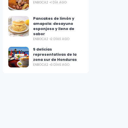
ENBOCA2
1 DÍA AGO
Pancakes de limón y
amapola: desayuno
esponjoso y lleno de
sabor
ENBOCA2
2 DÍAS AGO
5 delicias
representativas de la
zona sur de Honduras
ENBOCA2
3 DÍAS AGO