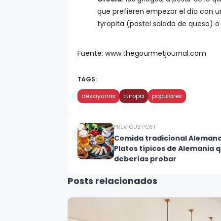
que prefieren empezar el día con un
tyropita (pastel salado de queso) o
Fuente: www.thegourmetjournal.com
TAGS:
desayunos
Europa
populares
PREVIOUS POST
Comida tradicional Alemana
Platos típicos de Alemania 
deberías probar
Posts relacionados