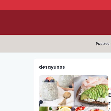
Postres
desayunos
D
r
A