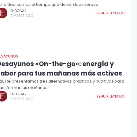
o le dedicamos el tiempo que de verdad merece.
ENBOCA2
SEGUIR LEYENDO
2 MESES AGO
ESAYUNOS
Desayunos «On-the-go»: energía y
sabor para tus mañanas más activas
quí te presentamos tres alternativas prácticas y nutritivas para
ransformar tus mañanas.
ENBOCA2
SEGUIR LEYENDO
4 MESES AGO