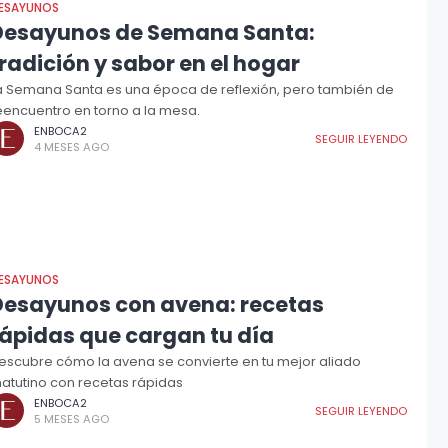
ESAYUNOS
Desayunos de Semana Santa:
radición y sabor en el hogar
a Semana Santa es una época de reflexión, pero también de
eencuentro en torno a la mesa.
ENBOCA2
SEGUIR LEYENDO
4 MESES AGO
ESAYUNOS
Desayunos con avena: recetas
rápidas que cargan tu día
escubre cómo la avena se convierte en tu mejor aliado
atutino con recetas rápidas
ENBOCA2
SEGUIR LEYENDO
5 MESES AGO