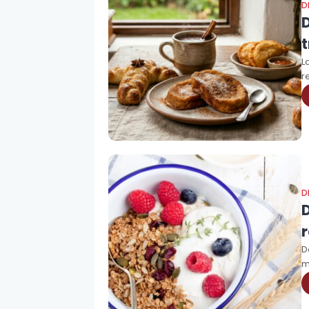
D
t
L
r
D
D
m