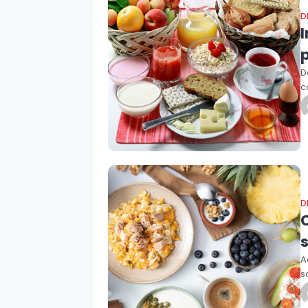
D
I
D
c
D
s
A
s