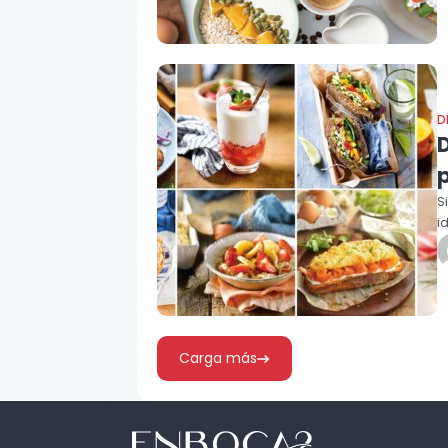
D
S
i
Carga más