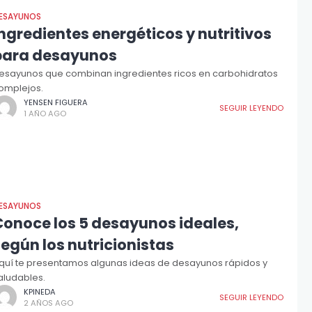
ESAYUNOS
ngredientes energéticos y nutritivos
para desayunos
esayunos que combinan ingredientes ricos en carbohidratos
omplejos.
YENSEN FIGUERA
SEGUIR LEYENDO
1 AÑO AGO
ESAYUNOS
Conoce los 5 desayunos ideales,
egún los nutricionistas
quí te presentamos algunas ideas de desayunos rápidos y
aludables.
KPINEDA
SEGUIR LEYENDO
2 AÑOS AGO