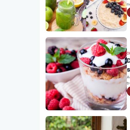
n
D
A
t