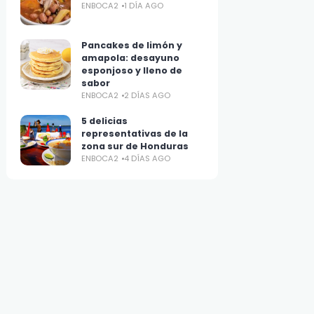
ENBOCA2
1 DÍA AGO
Pancakes de limón y
amapola: desayuno
esponjoso y lleno de
sabor
ENBOCA2
2 DÍAS AGO
5 delicias
representativas de la
zona sur de Honduras
ENBOCA2
4 DÍAS AGO