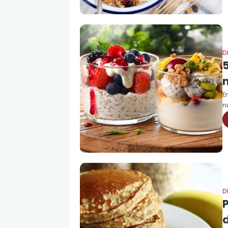
D
n
E
n
D
d