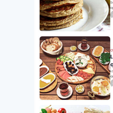
S
a
C
L
a