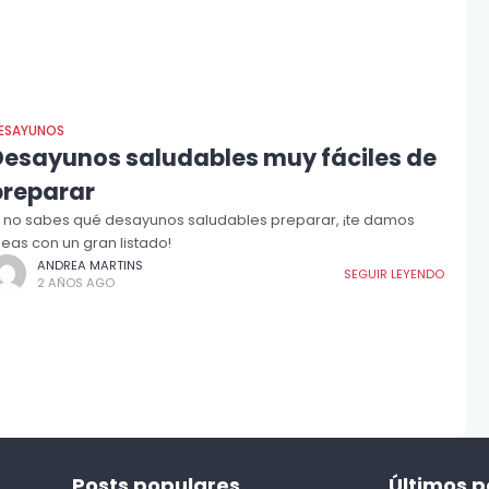
ESAYUNOS
Desayunos saludables muy fáciles de
preparar
i no sabes qué desayunos saludables preparar, ¡te damos
deas con un gran listado!
ANDREA MARTINS
SEGUIR LEYENDO
2 AÑOS AGO
Posts populares
Últimos p