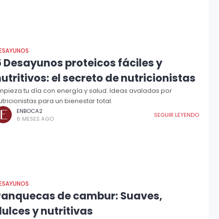
ESAYUNOS
5 Desayunos proteicos fáciles y
utritivos: el secreto de nutricionistas
mpieza tu día con energía y salud. Ideas avaladas por
utricionistas para un bienestar total.
ENBOCA2
SEGUIR LEYENDO
6 MESES AGO
ESAYUNOS
Panquecas de cambur: Suaves,
ulces y nutritivas