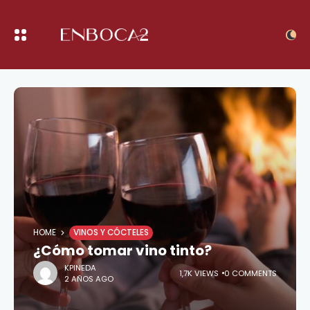
HOME
VINOS Y CÓCTELES
¿Cómo tomar vino tinto?
KPINEDA
1,7K VIEWS
0 COMMENTS
2 AÑOS AGO