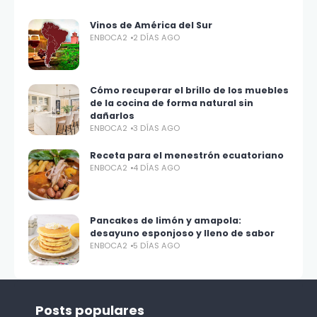
Vinos de América del Sur
ENBOCA2
2 DÍAS AGO
Cómo recuperar el brillo de los muebles
de la cocina de forma natural sin
dañarlos
ENBOCA2
3 DÍAS AGO
Receta para el menestrón ecuatoriano
ENBOCA2
4 DÍAS AGO
Pancakes de limón y amapola:
desayuno esponjoso y lleno de sabor
ENBOCA2
5 DÍAS AGO
Posts populares