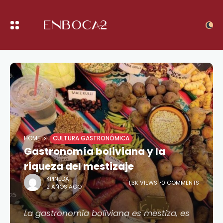
HOME
CULTURA GASTRONÓMICA
Gastronomía boliviana y la
riqueza del mestizaje
KPINEDA
1,3K VIEWS
0 COMMENTS
2 AÑOS AGO
La gastronomía boliviana es mestiza, es