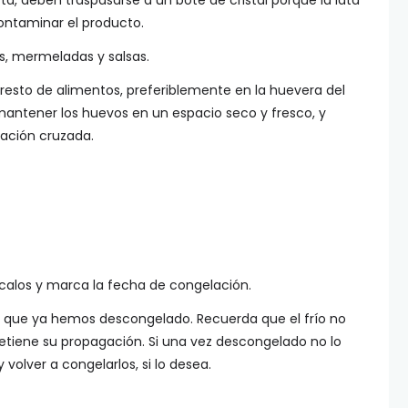
ta, deben traspasarse a un bote de cristal porque la lata
ontaminar el producto.
s, mermeladas y salsas.
resto de alimentos, preferiblemente en la huevera del
 mantener los huevos en un espacio seco y fresco, y
nación cruzada.
fícalos y marca la fecha de congelación.
s que ya hemos descongelado. Recuerda que el frío no
detiene su propagación. Si una vez descongelado no lo
 volver a congelarlos, si lo desea.