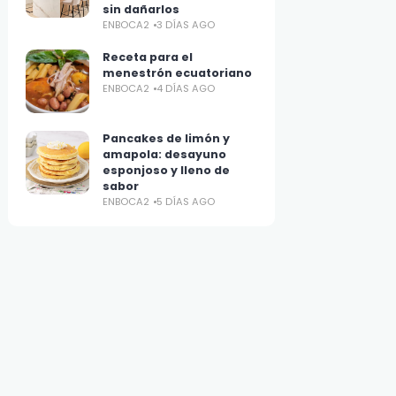
sin dañarlos
ENBOCA2
3 DÍAS AGO
Receta para el
menestrón ecuatoriano
ENBOCA2
4 DÍAS AGO
Pancakes de limón y
amapola: desayuno
esponjoso y lleno de
sabor
ENBOCA2
5 DÍAS AGO