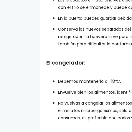
Los productos en lata, una vez abier
con el frío se enmohece y puede c
En la puerta puedes guardar bebida
Conserva los huevos separados del 
refrigerador. La huevera sirve para
también para dificultar la contami
El congelador:
Debemos mantenerlo a −18ºC
.
Envuelve bien los alimentos, identi
No vuelvas a congelar los alimento
elimina los microorganismos, sólo 
consumes, es preferible cocinarlos y