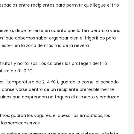
espacios entre recipientes para permitir que llegue el frío
 nevera
,
debe tenerse en cuenta que la temperatura varía
. Así que debemos saber organizar bien el frigorífico para
 estén en la zona de más frío de la nevera:
 frutas y hortalizas. Los cajones los protegen del frío
tura de 8-10 ºC.
rior (temperatura de 2-4 ºC), guarda la carne, el pescado
n conservarse dentro de un recipiente preferiblemente
 líquidos que desprenden no toquen el alimento y produzca
íos; guarda los yogures, el queso, los embutidos, los
 las semiconservas.