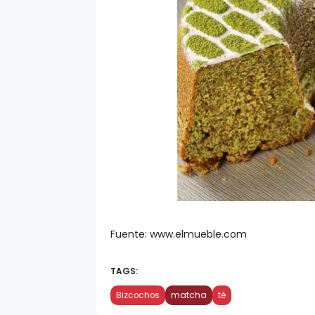
Fuente: www.elmueble.com
TAGS:
Bizcochos
matcha
té