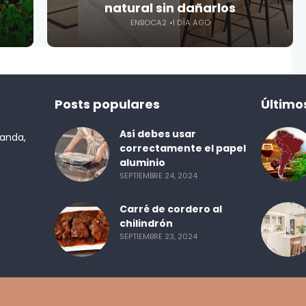
natural sin dañarlos
ENBOCA2
1 DÍA AGO
Posts populares
Último
Así debes usar
randa,
correctamente el papel
aluminio
SEPTIEMBRE 24, 2024
Carré de cordero al
chilindrón
SEPTIEMBRE 23, 2024