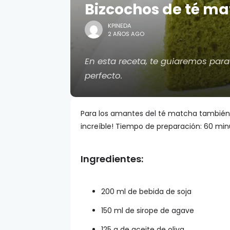
Bizcochos de té m
KPINEDA
2 AÑOS AGO
En esta receta, te guiaremos pa
perfecto.
Para los amantes del té matcha también
increíble! Tiempo de preparación: 60 min
Ingredientes:
200 ml de bebida de soja
150 ml de sirope de agave
125 g de aceite de oliva