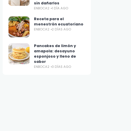
sin dañarlos
ENBOCA2
1 DÍA AGO
Receta para el
menestrón ecuatoriano
ENBOCA2
2 DÍAS AGO
Pancakes de limón y
amapola: desayuno
esponjoso y lleno de
sabor
ENBOCA2
3 DÍAS AGO