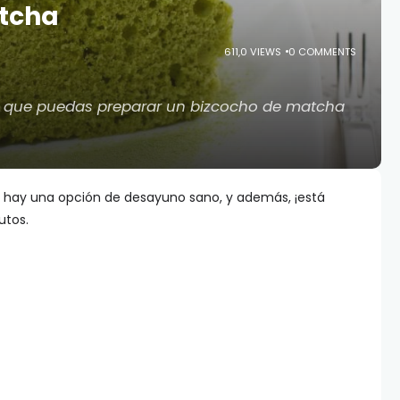
atcha
611,0 VIEWS
0 COMMENTS
ra que puedas preparar un bizcocho de matcha
 hay una opción de desayuno sano, y además, ¡está
utos.