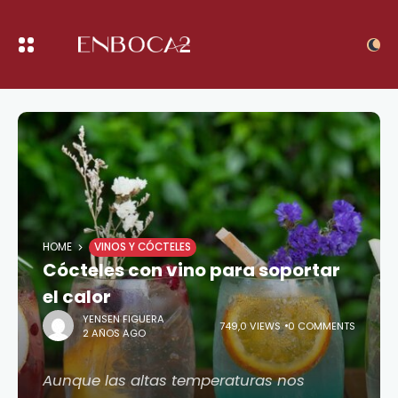
HOME
VINOS Y CÓCTELES
Cócteles con vino para soportar
el calor
YENSEN FIGUERA
749,0 VIEWS
0 COMMENTS
2 AÑOS AGO
Aunque las altas temperaturas nos