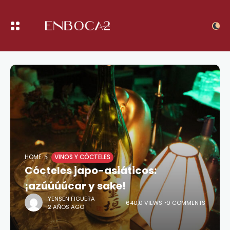
HOME
VINOS Y CÓCTELES
Cócteles japo-asiáticos:
¡azúúúúcar y sake!
YENSEN FIGUERA
640,0 VIEWS
0 COMMENTS
2 AÑOS AGO