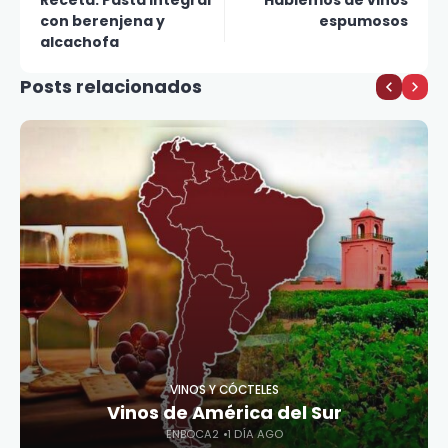
Receta: Pasta integral
Hablemos de vinos
con berenjena y
espumosos
alcachofa
Posts relacionados
VINOS Y CÓCTELES
Vinos de América del Sur
ENBOCA2
1 DÍA AGO