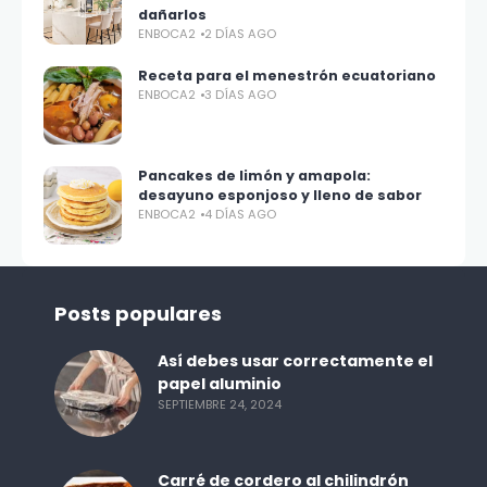
dañarlos
ENBOCA2
2 DÍAS AGO
Receta para el menestrón ecuatoriano
ENBOCA2
3 DÍAS AGO
Pancakes de limón y amapola:
desayuno esponjoso y lleno de sabor
ENBOCA2
4 DÍAS AGO
Posts populares
Así debes usar correctamente el
papel aluminio
SEPTIEMBRE 24, 2024
Carré de cordero al chilindrón