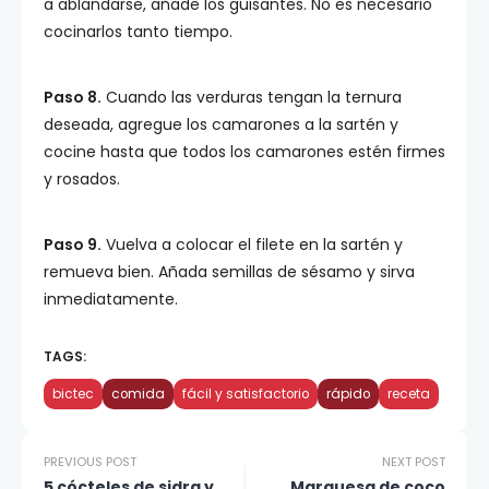
a ablandarse, añade los guisantes. No es necesario
cocinarlos tanto tiempo.
Paso 8.
Cuando las verduras tengan la ternura
deseada, agregue los camarones a la sartén y
cocine hasta que todos los camarones estén firmes
y rosados.
Paso 9.
Vuelva a colocar el filete en la sartén y
remueva bien. Añada semillas de sésamo y sirva
inmediatamente.
TAGS:
bictec
comida
fácil y satisfactorio
rápido
receta
PREVIOUS POST
NEXT POST
5 cócteles de sidra y
Marquesa de coco