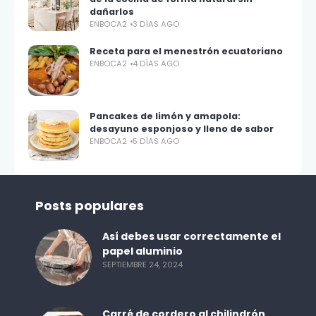
dañarlos
ENBOCA2
3 DÍAS AGO
Receta para el menestrón ecuatoriano
ENBOCA2
4 DÍAS AGO
Pancakes de limón y amapola:
desayuno esponjoso y lleno de sabor
ENBOCA2
5 DÍAS AGO
Posts populares
Así debes usar correctamente el
papel aluminio
SEPTIEMBRE 24, 2024
Carré de cordero al chilindrón