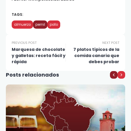
TAGS:
almuerzo
pernil
pollo
PREVIOUS POST
NEXT POST
Marquesa de chocolate
7 platos típicos de la
y galletas: receta fácil y
comida canaria que
rápida
debes probar
Posts relacionados