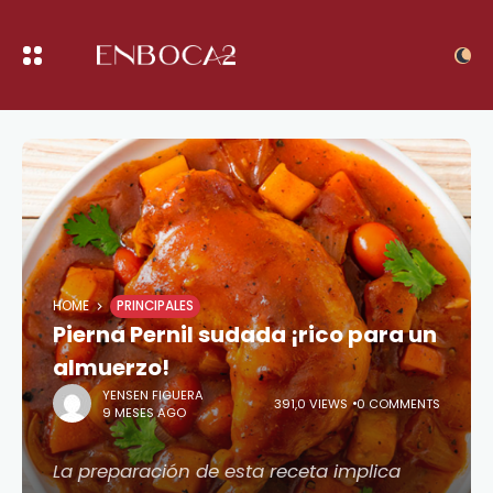
HOME
PRINCIPALES
Pierna Pernil sudada ¡rico para un
almuerzo!
YENSEN FIGUERA
391,0 VIEWS
0 COMMENTS
9 MESES AGO
La preparación de esta receta implica