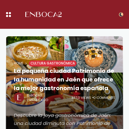
HOME
CULTURA GASTRONÓMICA
La pequeña ciudad Patrimonio de
la humanidad en Jaén que ofrece
la mejor gastronomía española
ENBOCA2
337,0 VIEWS
0 COMMENTS
7 MESES AGO
Descubre la joya gastronómica de Jaén:
una ciudad diminuta con Patrimonio de