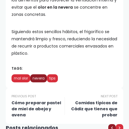
los alimentos para favorecer la ventilación interna y
evitar que el
olor en la nevera
se concentre en
zonas concretas.
Siguiendo estos sencillos hábitos, el frigorífico se
mantendrá limpio y fresco, reduciendo la necesidad
de recurrir a productos comerciales envasados en
plástico.
TAGS:
mal olor
nevera
tips
PREVIOUS POST
NEXT POST
Cómo preparar pastel
Comidas típicas de
de miel de abeja y
Cádiz que tienes que
avena
probar
Posts relacionados