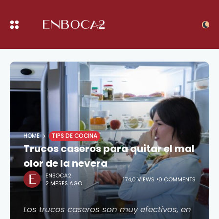
HOME
TIPS DE COCINA
Trucos caseros para quitar el mal
olor de la nevera
ENBOCA2
174,0 VIEWS
0 COMMENTS
2 MESES AGO
Los trucos caseros son muy efectivos, en