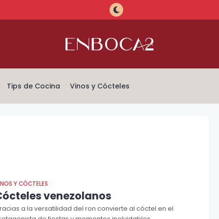
Tips de Cocina
Vinos y Cócteles
INOS Y CÓCTELES
Cócteles venezolanos
racias a la versatilidad del ron convierte al cóctel en el
rotagonista de fiestas y momentos inolvidables...