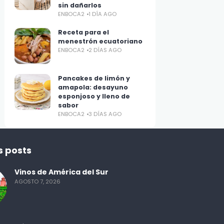
sin dañarlos
ENBOCA2
1 DÍA AGO
Receta para el
menestrón ecuatoriano
ENBOCA2
2 DÍAS AGO
Pancakes de limón y
amapola: desayuno
esponjoso y lleno de
sabor
ENBOCA2
3 DÍAS AGO
s posts
Vinos de América del Sur
AGOSTO 7, 2026