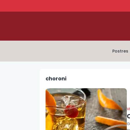
Postres
choroni
V
G
p