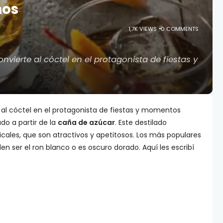
nos
1,7K VIEWS
0 COMMENTS
onvierte al cóctel en el protagonista de fiestas y
te al cóctel en el protagonista de fiestas y momentos
do a partir de la
caña de azúcar
. Este destilado
icales, que son atractivos y apetitosos. Los más populares
 ser el ron blanco o es oscuro dorado. Aquí les escribí