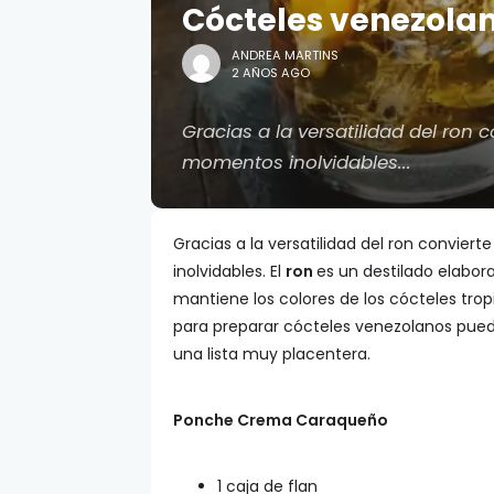
Cócteles venezola
ANDREA MARTINS
2 AÑOS AGO
Gracias a la versatilidad del ron c
momentos inolvidables...
Gracias a la versatilidad del ron convier
inolvidables. El
ron
es un destilado elabora
mantiene los colores de los cócteles trop
para preparar cócteles venezolanos pueden
una lista muy placentera.
Ponche Crema Caraqueño
1 caja de flan