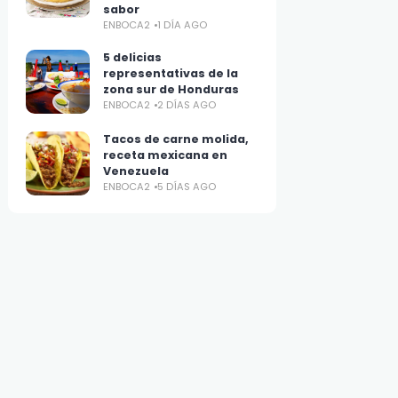
sabor
ENBOCA2
1 DÍA AGO
5 delicias
representativas de la
zona sur de Honduras
ENBOCA2
2 DÍAS AGO
Tacos de carne molida,
receta mexicana en
Venezuela
ENBOCA2
5 DÍAS AGO