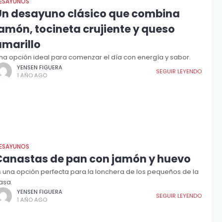
ESAYUNOS
Un desayuno clásico que combina
jamón, tocineta crujiente y queso
amarillo
na opción ideal para comenzar el día con energía y sabor.
YENSEN FIGUERA
SEGUIR LEYENDO
1 AÑO AGO
ESAYUNOS
Canastas de pan con jamón y huevo
s una opción perfecta para la lonchera de los pequeños de la
asa.
YENSEN FIGUERA
SEGUIR LEYENDO
1 AÑO AGO