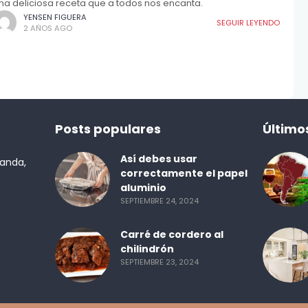
na deliciosa receta que a todos nos encanta.
YENSEN FIGUERA
SEGUIR LEYENDO
2 AÑOS AGO
Posts populares
Último
Así debes usar
randa,
correctamente el papel
aluminio
SEPTIEMBRE 24, 2024
Carré de cordero al
chilindrón
SEPTIEMBRE 23, 2024