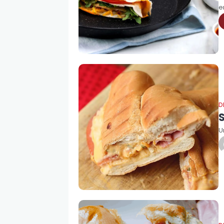
e
D
U