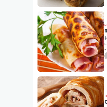
D
H
e
T