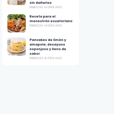
sin dañarlos
ENBOCA2
3 DÍAS AGO
Receta para el
menestrón ecuatoriano
ENBOCA2
4 DÍAS AGO
Pancakes de limón y
amapola: desayuno
esponjoso y lleno de
sabor
ENBOCA2
5 DÍAS AGO