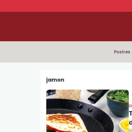
Postres
jamon
D
d
¡