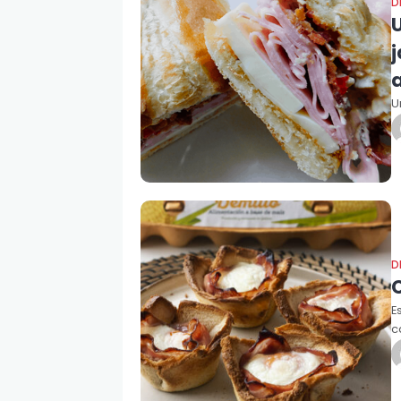
D
U
D
E
c