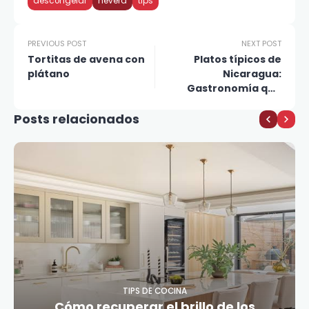
descongelar
nevera
tips
PREVIOUS POST
NEXT POST
Tortitas de avena con
Platos típicos de
plátano
Nicaragua:
Gastronomía que
debes probar
Posts relacionados
TIPS DE COCINA
Cómo recuperar el brillo de los