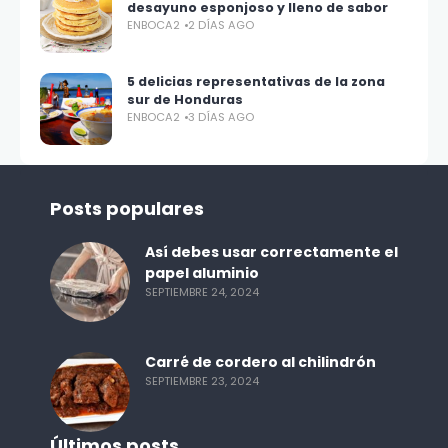
desayuno esponjoso y lleno de sabor
ENBOCA2
2 DÍAS AGO
5 delicias representativas de la zona
sur de Honduras
ENBOCA2
3 DÍAS AGO
Posts populares
Así debes usar correctamente el
papel aluminio
SEPTIEMBRE 24, 2024
Carré de cordero al chilindrón
SEPTIEMBRE 23, 2024
Últimos posts