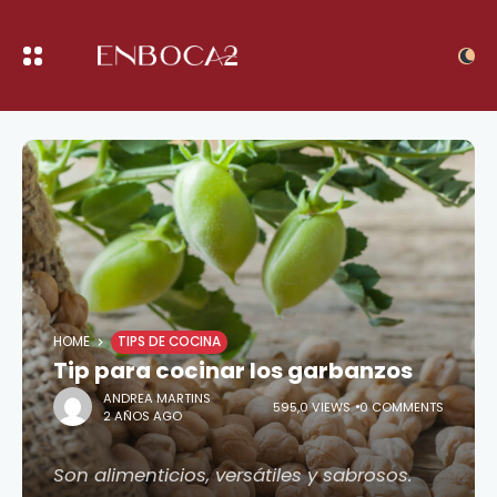
HOME
TIPS DE COCINA
Tip para cocinar los garbanzos
ANDREA MARTINS
595,0 VIEWS
0 COMMENTS
2 AÑOS AGO
Son alimenticios, versátiles y sabrosos.