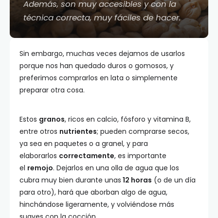
Además, son muy accesibles y con la
técnica correcta, muy fáciles de hacer.
Sin embargo, muchas veces dejamos de usarlos
porque nos han quedado duros o gomosos, y
preferimos comprarlos en lata o simplemente
preparar otra cosa.
Estos
granos
, ricos en calcio, fósforo y vitamina B,
entre otros
nutrientes
; pueden comprarse secos,
ya sea en paquetes o a granel, y para
elaborarlos
correctamente
, es importante
el
remojo
. Dejarlos en una olla de agua que los
cubra muy bien durante unas
12 horas
(o de un día
para otro), hará que aborban algo de agua,
hinchándose ligeramente, y volviéndose más
suaves con la cocción.