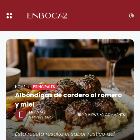
HOME
PRINCIPALES
Albóndigas de cordero al romero
y miel
ENBOCA2
150,0 VIEWS
0 COMMENTS
3 MESES AGO
Esta receta resalta el sabor rústico del