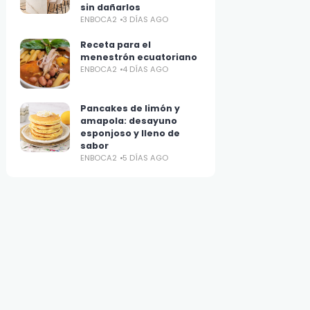
sin dañarlos
ENBOCA2
3 DÍAS AGO
Receta para el
menestrón ecuatoriano
ENBOCA2
4 DÍAS AGO
Pancakes de limón y
amapola: desayuno
esponjoso y lleno de
sabor
ENBOCA2
5 DÍAS AGO