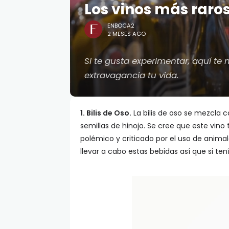
Los vinos más raro
ENBOCA2
2 MESES AGO
Si te gusta experimentar, aquí t
extravagancia tu vida.
1. Bilis de Oso.
La bilis de oso se mezcla c
semillas de hinojo. Se cree que este vin
polémico y criticado por el uso de anima
llevar a cabo estas bebidas así que si te