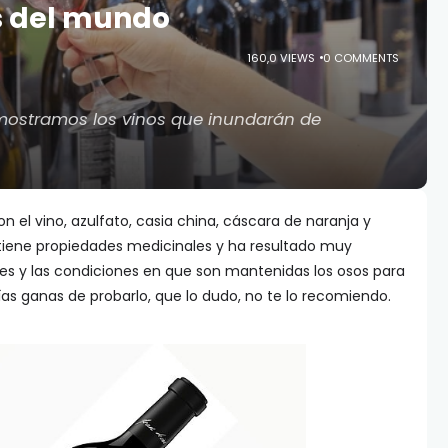
s del mundo
160,0 VIEWS
0 COMMENTS
e mostramos los vinos que inundarán de
on el vino, azulfato, casia china, cáscara de naranja y
o tiene propiedades medicinales y ha resultado muy
les y las condiciones en que son mantenidas los osos para
nías ganas de probarlo, que lo dudo, no te lo recomiendo.